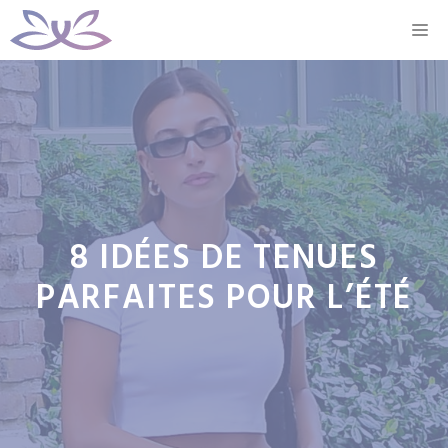
Aller
M
au
contenu
8 IDÉES DE TENUES
PARFAITES POUR L’ÉTÉ