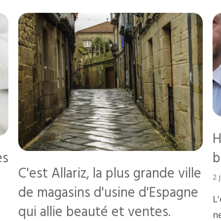
H
es
b
C'est Allariz, la plus grande ville
2 
de magasins d'usine d'Espagne
L
qui allie beauté et ventes.
ne