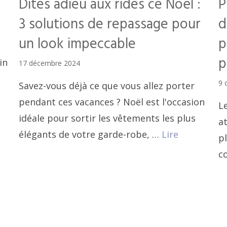
Dites adieu aux rides ce Noël :
P
3 solutions de repassage pour
d
un look impeccable
p
p
in
17 décembre 2024
9 
Savez-vous déjà ce que vous allez porter
pendant ces vacances ? Noël est l'occasion
L
idéale pour sortir les vêtements les plus
at
élégants de votre garde-robe, …
Lire
pl
c