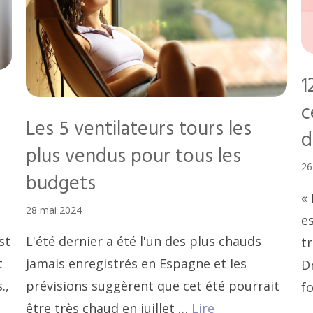
1
c
Les 5 ventilateurs tours les
d
plus vendus pour tous les
26
budgets
«
28 mai 2024
es
L'été dernier a été l'un des plus chauds
st
tr
jamais enregistrés en Espagne et les
t
Dr
prévisions suggèrent que cet été pourrait
.,
f
être très chaud en juillet …
Lire