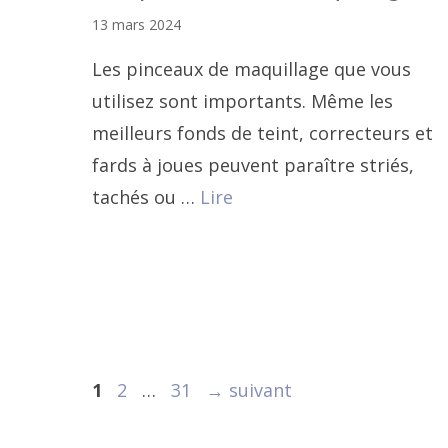
13 mars 2024
Les pinceaux de maquillage que vous
utilisez sont importants. Même les
meilleurs fonds de teint, correcteurs et
fards à joues peuvent paraître striés,
tachés ou …
Lire
Navigation
Page
Page
Page
1
2
…
31
→
suivant
des