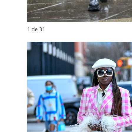
1
de
31