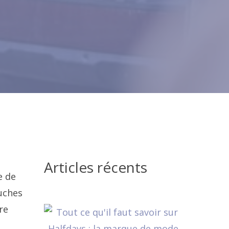
Articles récents
e de
puches
re