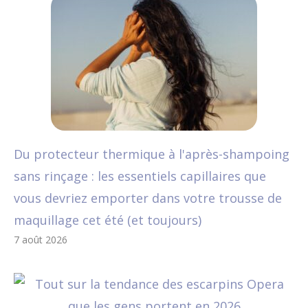
Du protecteur thermique à l'après-shampoing
sans rinçage : les essentiels capillaires que
vous devriez emporter dans votre trousse de
maquillage cet été (et toujours)
7 août 2026