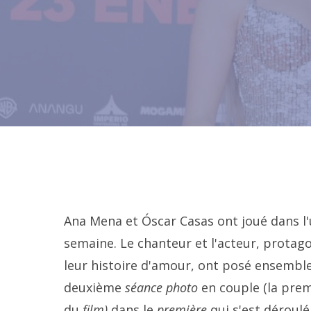
Ana Mena et Óscar Casas ont joué dans l'
semaine. Le chanteur et l'acteur, protago
leur histoire d'amour, ont posé ensemble
deuxième
séance photo
en couple (la premi
du
film)
dans le
première
qui s'est déroulé