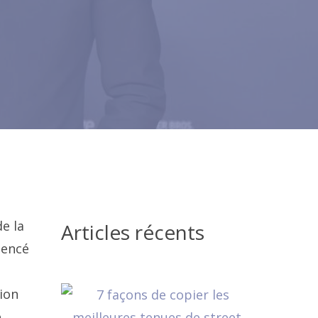
e la
Articles récents
mencé
tion
é