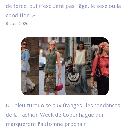
de force, qui n'excluent pas l'âge, le sexe ou la
condition. »
8 août 2026
Du bleu turquoise aux franges : les tendances
de la Fashion Week de Copenhague qui
marqueront l'automne prochain