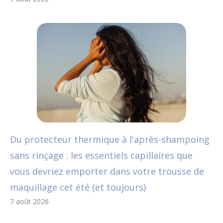
Du protecteur thermique à l'après-shampoing
sans rinçage : les essentiels capillaires que
vous devriez emporter dans votre trousse de
maquillage cet été (et toujours)
7 août 2026