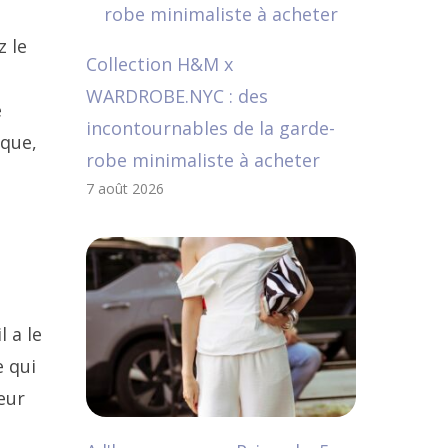
z le
Collection H&M x
WARDROBE.NYC : des
e
incontournables de la garde-
 que,
robe minimaliste à acheter
7 août 2026
 a le
e qui
eur