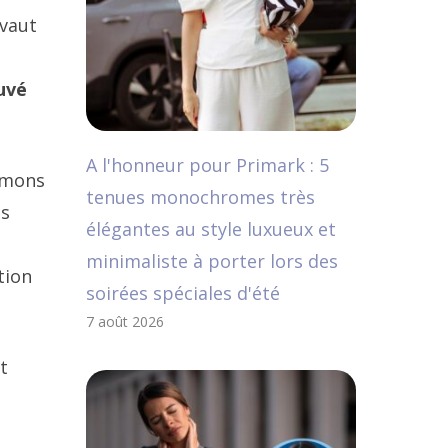
 vaut
uvé
A l'honneur pour Primark : 5
imons
tenues monochromes très
es
élégantes au style luxueux et
minimaliste à porter lors des
tion
soirées spéciales d'été
7 août 2026
t