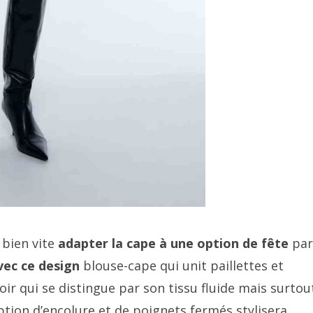
 bien vite
adapter la cape à une option de fête
par
vec ce design
blouse-cape qui unit paillettes et
ir qui se distingue par son tissu fluide mais surtou
ption d’encolure et de poignets fermés stylisera