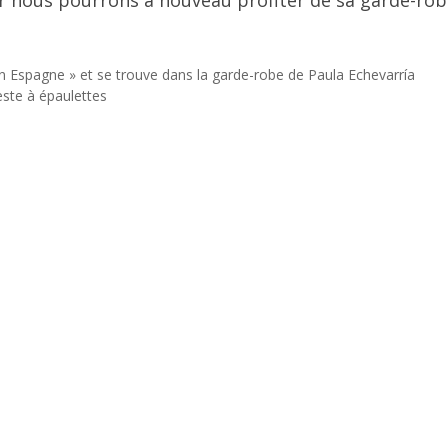
ar nous pourrons à nouveau profiter de sa garde-rob
 en Espagne » et se trouve dans la garde-robe de Paula Echevarría
ste à épaulettes