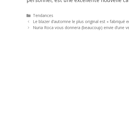
personnel, est une excellente nouvelle c
Catégories
Tendances
Navigation
Le blazer d’automne le plus original est « fabriqué
des
Nuria Roca vous donnera (beaucoup) envie d’une ve
articles