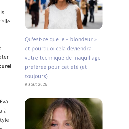
a
is
’elle
Qu'est-ce que le « blondeur »
é
et pourquoi cela deviendra
oter
votre technique de maquillage
turel
préférée pour cet été (et
toujours)
9 août 2026
’Eva
a à
tyle