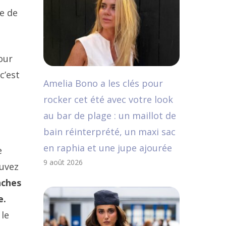
e de
our
c’est
Amelia Bono a les clés pour
rocker cet été avec votre look
au bar de plage : un maillot de
bain réinterprété, un maxi sac
en raphia et une jupe ajourée
e
9 août 2026
ouvez
nches
e.
 le