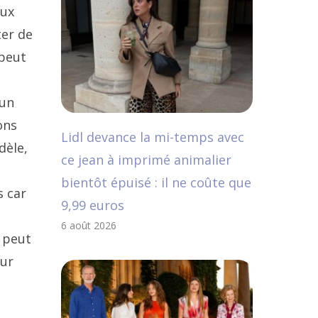
eux
ter de
 peut
 un
ons
Lidl devance la mi-temps avec
dèle,
ce jean à imprimé animalier
bientôt épuisé : il ne coûte que
s car
9,99 euros
6 août 2026
 peut
our