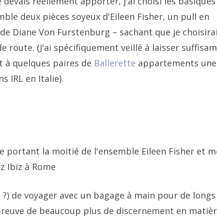
e devais réellement apporter, j'ai choisi les basiques
mble deux pièces soyeux d'Eileen Fisher, un pull en
 de Diane Von Furstenburg – sachant que je choisira
 route. (J'ai spécifiquement veillé à laisser suffis
t à quelques paires de
Ballerette
appartements une 
s IRL en Italie).
e portant la moitié de l'ensemble Eileen Fisher et 
z Ibiz à Rome
se ?) de voyager avec un bagage à main pour de longs
e preuve de beaucoup plus de discernement en matiè