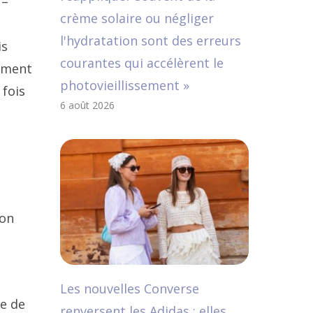
 –
crème solaire ou négliger
l'hydratation sont des erreurs
is
courantes qui accélèrent le
amment
photovieillissement »
fois
6 août 2026
mon
Les nouvelles Converse
re de
renversent les Adidas : elles