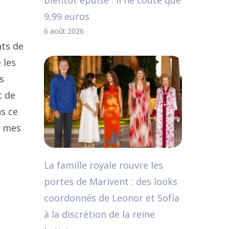
bientôt épuisé : il ne coûte que
9,99 euros
6 août 2026
nts de
 les
s
t de
ns ce
c mes
La famille royale rouvre les
portes de Marivent : des looks
coordonnés de Leonor et Sofía
à la discrétion de la reine