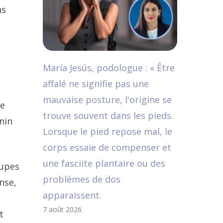
ns
María Jesús, podologue : « Être
affalé ne signifie pas une
mauvaise posture, l'origine se
ne
trouve souvent dans les pieds.
nin
Lorsque le pied repose mal, le
corps essaie de compenser et
une fasciite plantaire ou des
oupes
problèmes de dos
ense,
apparaissent.
7 août 2026
t