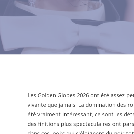
Les Golden Globes 2026 ont été assez per
vivante que jamais. La domination des rob
été vraiment intéressant, ce sont les dét
des finitions plus spectaculaires ont p
dans ces looks qui s'éloignent du noir t