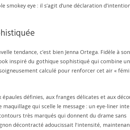
e smokey eye : il s’agit d’une déclaration d’intentio
phistiquée
uvelle tendance, c’est bien Jenna Ortega. Fidèle à son
n look inspiré du gothique sophistiqué qui combine u
soigneusement calculé pour renforcer cet air « fémi
x épaules définies, aux franges délicates et aux déc
le maquillage qui scelle le message : un eye-liner int
 contours très marqués qui donnent du drame sans
ignon décontracté adoucissait l'intensité, maintenan