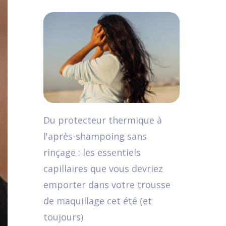
Du protecteur thermique à
l'après-shampoing sans
rinçage : les essentiels
capillaires que vous devriez
emporter dans votre trousse
de maquillage cet été (et
toujours)