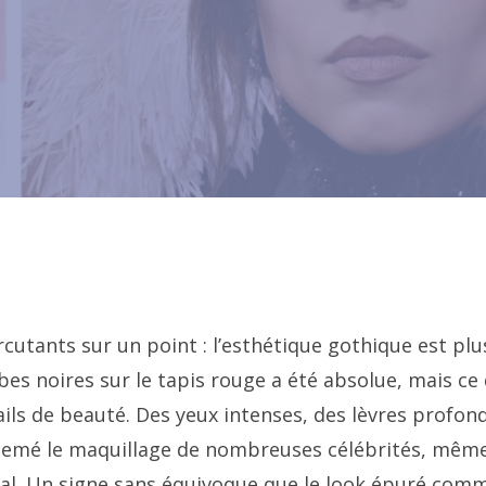
cutants sur un point : l’esthétique gothique est plu
es noires sur le tapis rouge a été absolue, mais ce 
ails de beauté. Des yeux intenses, des lèvres profon
arsemé le maquillage de nombreuses célébrités, mêm
otal. Un signe sans équivoque que le look épuré com