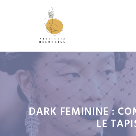
Aller
au
contenu
DARK FEMININE : C
LE TAP