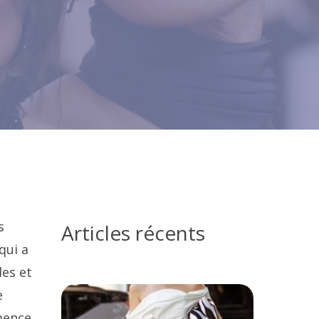
s
Articles récents
qui a
des et
e
mence