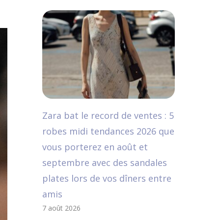
Zara bat le record de ventes : 5
robes midi tendances 2026 que
vous porterez en août et
septembre avec des sandales
plates lors de vos dîners entre
amis
7 août 2026