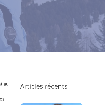
nt au
Articles récents
n
nos