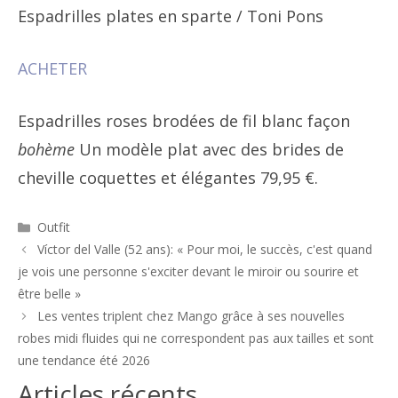
Espadrilles plates en sparte
/ Toni Pons
ACHETER
Espadrilles roses brodées de fil blanc façon
bohème
Un modèle plat avec des brides de
cheville coquettes et élégantes 79,95 €.
Catégories
Outfit
Navigation
Víctor del Valle (52 ans): « Pour moi, le succès, c'est quand
des
je vois une personne s'exciter devant le miroir ou sourire et
articles
être belle »
Les ventes triplent chez Mango grâce à ses nouvelles
robes midi fluides qui ne correspondent pas aux tailles et sont
une tendance été 2026
Articles récents