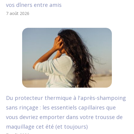
vos dîners entre amis
7 août 2026
Du protecteur thermique à l'après-shampoing
sans rinçage : les essentiels capillaires que
vous devriez emporter dans votre trousse de
maquillage cet été (et toujours)