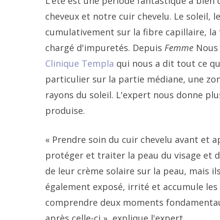
L’été est une période fantastique à bien 
cheveux et notre cuir chevelu. Le soleil, l
cumulativement sur la fibre capillaire, la 
chargé d'impuretés. Depuis
Femme
Nous 
Clinique Templa
qui nous a dit tout ce q
particulier sur la partie médiane, une z
rayons du soleil. L'expert nous donne pl
produise.
« Prendre soin du cuir chevelu avant et a
protéger et traiter la peau du visage et 
de leur crème solaire sur la peau, mais i
également exposé, irrité et accumule les
comprendre deux moments fondamentaux : 
après celle-ci », explique l'expert.