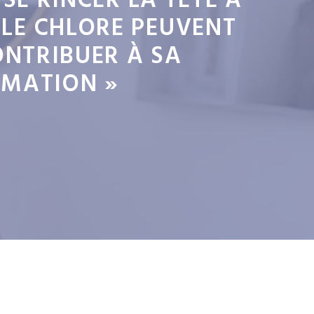
SE RINCER LA TÊTE À
T LE CHLORE PEUVENT
ONTRIBUER À SA
AMATION »