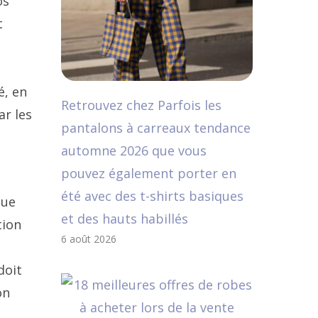
os
t
é, en
Retrouvez chez Parfois les
ar les
pantalons à carreaux tendance
automne 2026 que vous
pouvez également porter en
été avec des t-shirts basiques
que
et des hauts habillés
tion
6 août 2026
doit
on