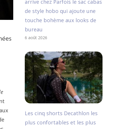
arrive chez Parfois le sac cabas
de style hobo qui ajoute une
touche bohème aux looks de
bureau
nnées
6 août 2026
le
nt
 aux
Les cinq shorts Decathlon les
de
plus confortables et les plus
es