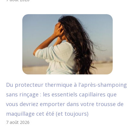
Du protecteur thermique à l'après-shampoing
sans rinçage : les essentiels capillaires que
vous devriez emporter dans votre trousse de
maquillage cet été (et toujours)
7 août 2026