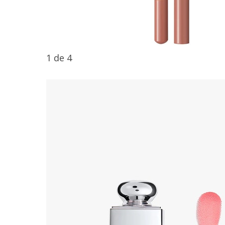
1
de
4