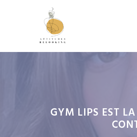
Aller
au
contenu
GYM LIPS EST L
CONT