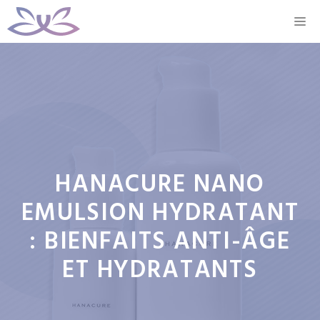
Aller
M
au
contenu
HANACURE NANO
EMULSION HYDRATANT
: BIENFAITS ANTI-ÂGE
ET HYDRATANTS