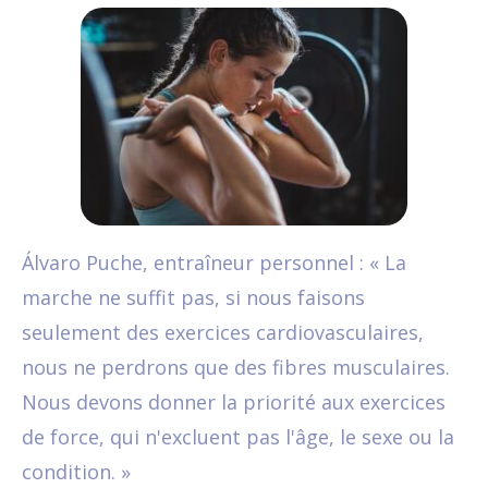
Álvaro Puche, entraîneur personnel : « La
marche ne suffit pas, si nous faisons
seulement des exercices cardiovasculaires,
nous ne perdrons que des fibres musculaires.
Nous devons donner la priorité aux exercices
de force, qui n'excluent pas l'âge, le sexe ou la
condition. »