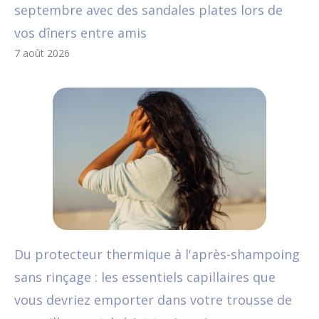
septembre avec des sandales plates lors de
vos dîners entre amis
7 août 2026
Du protecteur thermique à l'après-shampoing
sans rinçage : les essentiels capillaires que
vous devriez emporter dans votre trousse de