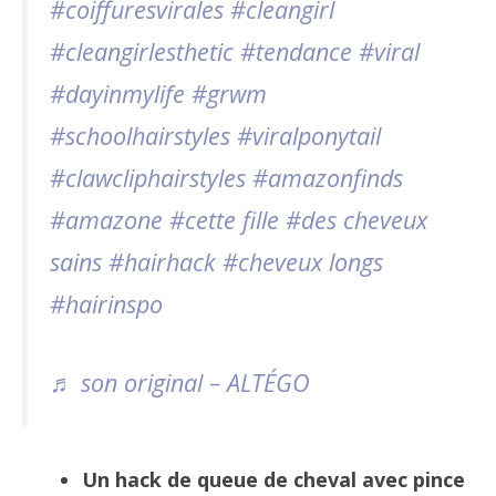
#coiffuresvirales
#cleangirl
#cleangirlesthetic
#tendance
#viral
#dayinmylife
#grwm
#schoolhairstyles
#viralponytail
#clawcliphairstyles
#amazonfinds
#amazone
#cette fille
#des cheveux
sains
#hairhack
#cheveux longs
#hairinspo
♬ son original – ALTÉGO
Un hack de queue de cheval avec pince