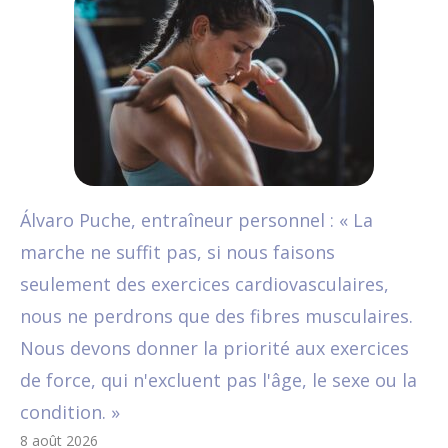
Álvaro Puche, entraîneur personnel : « La
marche ne suffit pas, si nous faisons
seulement des exercices cardiovasculaires,
nous ne perdrons que des fibres musculaires.
Nous devons donner la priorité aux exercices
de force, qui n'excluent pas l'âge, le sexe ou la
condition. »
8 août 2026