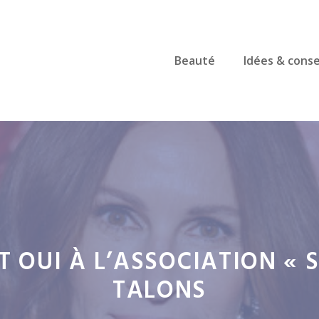
Beauté
Idées & conse
T OUI À L’ASSOCIATION «
TALONS