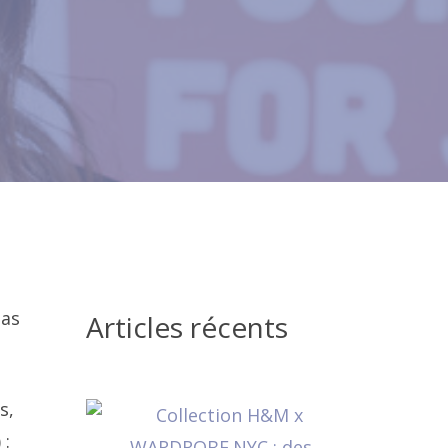
pas
Articles récents
s,
 :