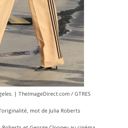
ngeles. | TheImageDirect.com / GTRES
’originalité, mot de Julia Roberts
ia Roberts et George Clooney au cinéma