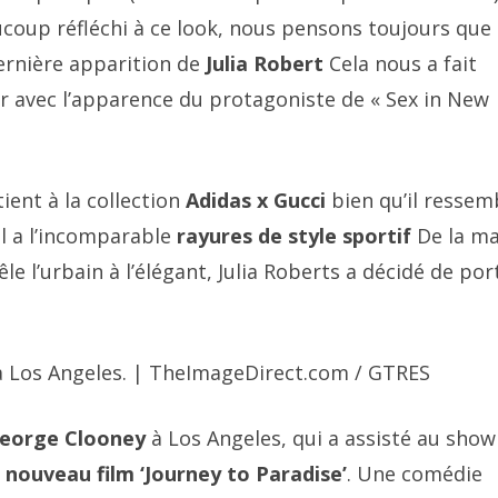
ucoup réfléchi à ce look, nous pensons toujours que 
ernière apparition de
Julia Robert
Cela nous a fait
oir avec l’apparence du protagoniste de « Sex in New
tient à la collection
Adidas x Gucci
bien qu’il ressem
l a l’incomparable
rayures de style sportif
De la ma
le l’urbain à l’élégant, Julia Roberts a décidé de por
 à Los Angeles. | TheImageDirect.com / GTRES
eorge Clooney
à Los Angeles, qui a assisté au show
n
nouveau film ‘Journey to Paradise’
. Une comédie