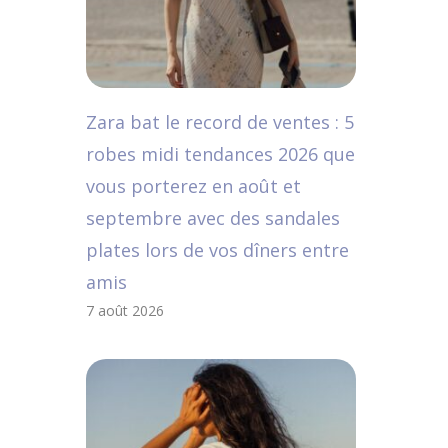
Zara bat le record de ventes : 5
robes midi tendances 2026 que
vous porterez en août et
septembre avec des sandales
plates lors de vos dîners entre
amis
7 août 2026