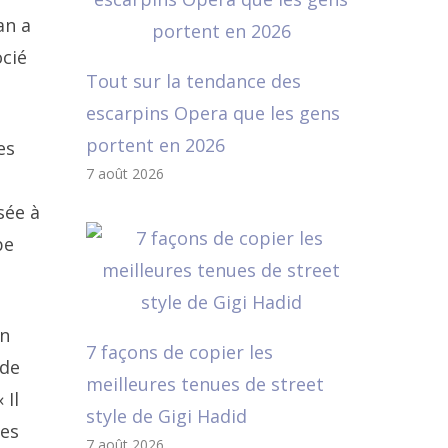
an a
ocié
Tout sur la tendance des
escarpins Opera que les gens
portent en 2026
es
7 août 2026
sée à
be
en
7 façons de copier les
 de
meilleures tenues de street
 Il
style de Gigi Hadid
les
7 août 2026