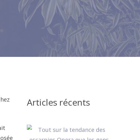
chez
Articles récents
it
posée