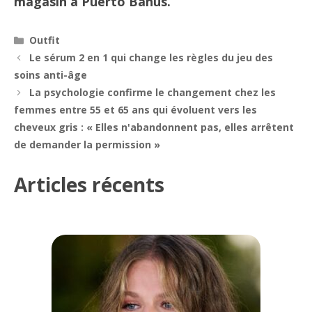
magasin à Puerto Banús.
Catégories
Outfit
Navigation
Le sérum 2 en 1 qui change les règles du jeu des
des
soins anti-âge
articles
La psychologie confirme le changement chez les
femmes entre 55 et 65 ans qui évoluent vers les
cheveux gris : « Elles n'abandonnent pas, elles arrêtent
de demander la permission »
Articles récents