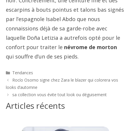
noir. Concrètement, une ceinture fine et des
escarpins à bouts pointus et talons bas signés
par l’espagnole Isabel Abdo
que nous
connaissions déjà de sa garde-robe avec
laquelle Doña Letizia a autrefois opté pour le
confort pour traiter le
névrome de morton
qui souffre d’un de ses pieds.
Catégories
Tendances
Navigation
Rocío Osorno signe chez Zara le blazer qui colorera vos
des
looks d’automne
articles
sa collection vous évite tout look ou déguisement
Articles récents