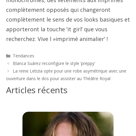
monochromes, des vêtements aux imprimés
complètement opposés qui changeront
complètement le sens de vos looks basiques et
apporteront la touche ‘it girl’ que vous
recherchez. Vive l »imprimé animalier’ !
Catégories
Tendances
Navigation
Blanca Suárez reconfigure le style ‘preppy’
des
La reine Letizia opte pour une robe asymétrique avec une
articles
ouverture dans le dos pour assister au Théâtre Royal
Articles récents