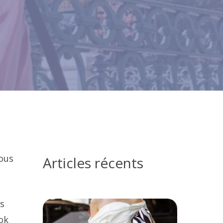
ous
Articles récents
us
ok