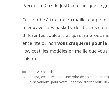
-Verónica Díaz de JustCoco sait que ce gi
Cette robe à texture en maille, coupe mid
mieux avec des baskets, des bottes ou de
différentes couleurs et qui sera proclam
enceinte ou non
vous craquerez pour le 
‘low cost’ les modèles en maille que vous
saison.
Catégories
Idées & conseils
Navigation
Shakira, explosive avec une robe de soirée bijou tr
des
un ‘salvalooks’ pour votre uniforme d’hiver pour 30
articles