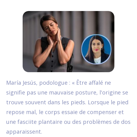
María Jesús, podologue : « Être affalé ne
signifie pas une mauvaise posture, l'origine se
trouve souvent dans les pieds. Lorsque le pied
repose mal, le corps essaie de compenser et
une fasciite plantaire ou des problèmes de dos
apparaissent.