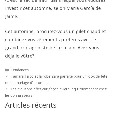
-C’est le sac définitif dans lequel vous voudrez
investir cet automne, selon María García de
Jaime.
Cet automne, procurez-vous un gilet chaud et
combinez vos vêtements préférés avec le
grand protagoniste de la saison. Avez-vous
déjà le vôtre?
Catégories
Tendances
Navigation
Tamara Falcó et la robe Zara parfaite pour un look de fête
des
ou un mariage d’automne
articles
Les blousons effet cuir façon aviateur qui triomphent chez
les connaisseurs
Articles récents