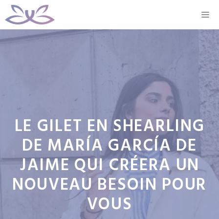
Aller
M
au
contenu
LE GILET EN SHEARLING
DE MARÍA GARCÍA DE
JAIME QUI CRÉERA UN
NOUVEAU BESOIN POUR
VOUS