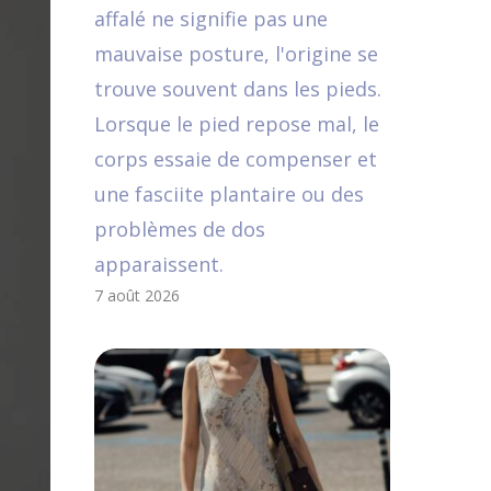
affalé ne signifie pas une
mauvaise posture, l'origine se
trouve souvent dans les pieds.
Lorsque le pied repose mal, le
corps essaie de compenser et
une fasciite plantaire ou des
problèmes de dos
apparaissent.
7 août 2026