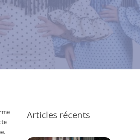
orme
Articles récents
tte
e.