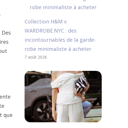
s
Collection H&M x
WARDROBE.NYC : des
. Des
incontournables de la garde-
ires
robe minimaliste à acheter
out
7 août 2026
vente
te
et que