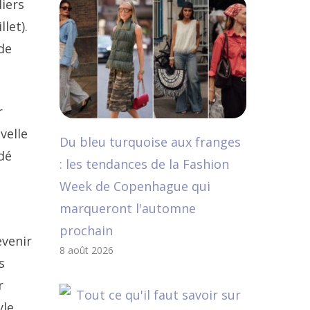
liers
let).
de
r
velle
Du bleu turquoise aux franges
dé
: les tendances de la Fashion
Week de Copenhague qui
marqueront l'automne
prochain
evenir
8 août 2026
s
r
yle