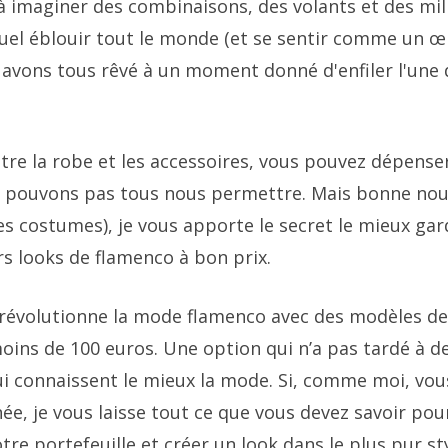
à imaginer des combinaisons, des volants et des mil
uel éblouir tout le monde (et se sentir comme un œil
s avons tous rêvé à un moment donné d'enfiler l'une 
re la robe et les accessoires, vous pouvez dépense
ne pouvons pas tous nous permettre. Mais bonne nou
ses costumes), je vous apporte le secret le mieux gar
rs looks de flamenco à bon prix.
i révolutionne la mode flamenco avec des modèles de
oins de 100 euros. Une option qui n’a pas tardé à d
qui connaissent le mieux la mode. Si, comme moi, vou
nnée, je vous laisse tout ce que vous devez savoir pou
e portefeuille et créer un look dans le plus pur st