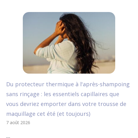
Du protecteur thermique à l'après-shampoing
sans rinçage : les essentiels capillaires que
vous devriez emporter dans votre trousse de
maquillage cet été (et toujours)
7 août 2026