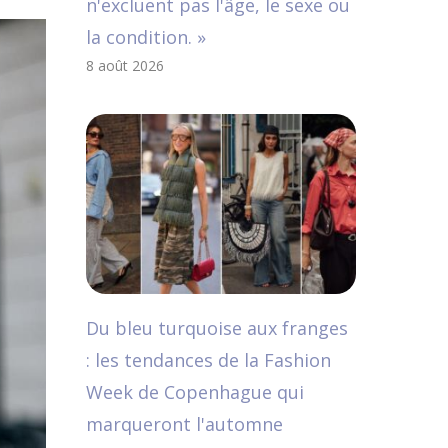
n'excluent pas l'âge, le sexe ou
la condition. »
8 août 2026
Du bleu turquoise aux franges
: les tendances de la Fashion
Week de Copenhague qui
marqueront l'automne