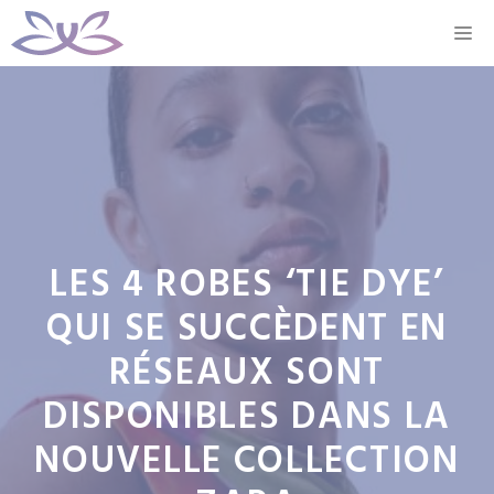
Aller
M
au
contenu
LES 4 ROBES ‘TIE DYE’
QUI SE SUCCÈDENT EN
RÉSEAUX SONT
DISPONIBLES DANS LA
NOUVELLE COLLECTION