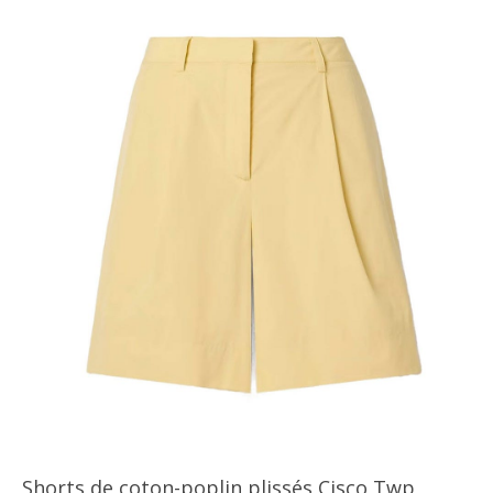
Shorts de coton-poplin plissés Cisco Twp