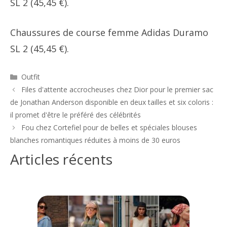
SL 2 (45,45 €).
Chaussures de course femme Adidas Duramo
SL 2 (45,45 €).
Catégories
Outfit
Navigation
Files d'attente accrocheuses chez Dior pour le premier sac
des
de Jonathan Anderson disponible en deux tailles et six coloris :
articles
il promet d'être le préféré des célébrités
Fou chez Cortefiel pour de belles et spéciales blouses
blanches romantiques réduites à moins de 30 euros
Articles récents