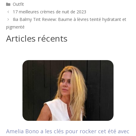
Catégories
Outfit
Navigation
17 meilleures crèmes de nuit de 2023
des
Ilia Balmy Tint Review: Baume à lèvres teinté hydratant et
articles
pigmenté
Articles récents
Amelia Bono a les clés pour rocker cet été avec