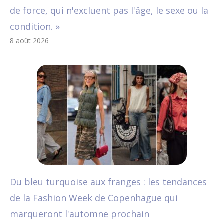
de force, qui n'excluent pas l'âge, le sexe ou la
condition. »
8 août 2026
Du bleu turquoise aux franges : les tendances
de la Fashion Week de Copenhague qui
marqueront l'automne prochain