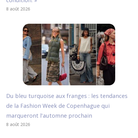
condition. »
8 août 2026
Du bleu turquoise aux franges : les tendances
de la Fashion Week de Copenhague qui
marqueront l'automne prochain
8 août 2026