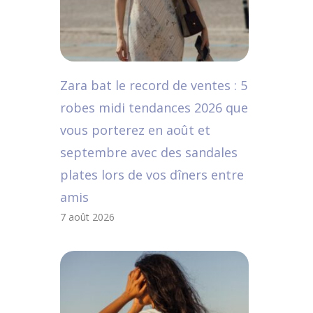
Zara bat le record de ventes : 5
robes midi tendances 2026 que
vous porterez en août et
septembre avec des sandales
plates lors de vos dîners entre
amis
7 août 2026