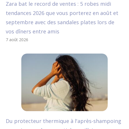
Zara bat le record de ventes : 5 robes midi
tendances 2026 que vous porterez en août et
septembre avec des sandales plates lors de
vos dîners entre amis
7 août 2026
Du protecteur thermique à l'après-shampoing