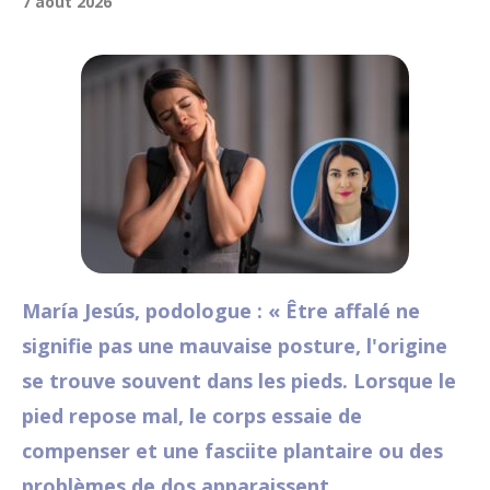
7 août 2026
María Jesús, podologue : « Être affalé ne
signifie pas une mauvaise posture, l'origine
se trouve souvent dans les pieds. Lorsque le
pied repose mal, le corps essaie de
compenser et une fasciite plantaire ou des
problèmes de dos apparaissent.