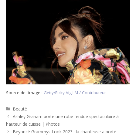
Source de l’image :
Getty/Ricky Vigil M / Contributeur
Catégories
Beauté
Navigation
Ashley Graham porte une robe fendue spectaculaire à
des
hauteur de cuisse | Photos
articles
Beyoncé Grammys Look 2023 : la chanteuse a porté