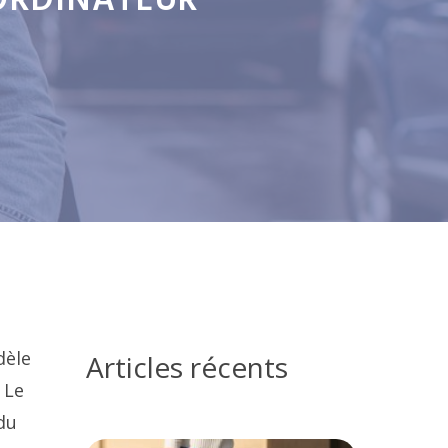
'ORDINATEUR
dèle
Articles récents
 Le
du