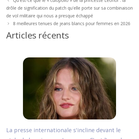
Qu'est-ce que le « culopollo » de la princesse Leonor : la
des
drôle de signification du patch qu'elle porte sur sa combinaison
articles
de vol militaire qui nous a presque échappé
8 meilleures tenues de jeans blancs pour femmes en 2026
Articles récents
La presse internationale s'incline devant le