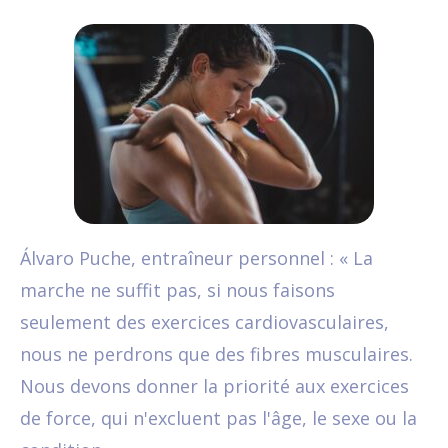
Álvaro Puche, entraîneur personnel : « La
marche ne suffit pas, si nous faisons
seulement des exercices cardiovasculaires,
nous ne perdrons que des fibres musculaires.
Nous devons donner la priorité aux exercices
de force, qui n'excluent pas l'âge, le sexe ou la