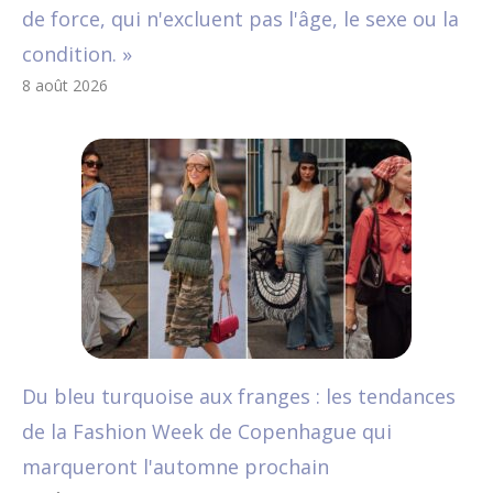
de force, qui n'excluent pas l'âge, le sexe ou la
condition. »
8 août 2026
Du bleu turquoise aux franges : les tendances
de la Fashion Week de Copenhague qui
marqueront l'automne prochain