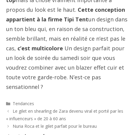
top
mais la chose vraiment importante à
propos du look est le haut.
Cette conception
appartient à la firme Tipi Tent
un design dans
un ton bleu qui, en raison de sa construction,
semble brillant, mais en réalité ce n’est pas le
cas,
c’est multicolore
Un design parfait pour
un look de soirée du samedi soir que vous
voudrez combiner avec un blazer effet cuir et
toute votre garde-robe. N’est-ce pas
sensationnel ?
Catégories
Tendances
Navigation
Le gilet en shearling de Zara devenu viral et porté par les
des
« influenceurs » de 20 à 60 ans
articles
Nuria Roca et le gilet parfait pour le bureau