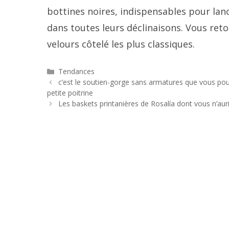
bottines noires, indispensables pour lanc
dans toutes leurs déclinaisons. Vous re
velours côtelé les plus classiques.
Catégories
Tendances
Navigation
c’est le soutien-gorge sans armatures que vous po
des
petite poitrine
articles
Les baskets printanières de Rosalía dont vous n’au