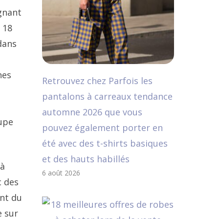
rgnant
 18
dans
nes
Retrouvez chez Parfois les
pantalons à carreaux tendance
automne 2026 que vous
oupe
pouvez également porter en
été avec des t-shirts basiques
et des hauts habillés
 à
6 août 2026
c des
ent du
e sur