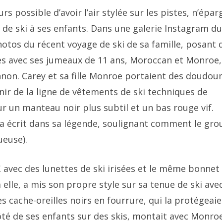
rs possible d’avoir l’air stylée sur les pistes, n’épa
de ski à ses enfants. Dans une galerie Instagram du
photos du récent voyage de ski de sa famille, posant 
es avec ses jumeaux de 11 ans, Moroccan et Monroe,
nnon. Carey et sa fille Monroe portaient des doudou
nir de la ligne de vêtements de ski techniques de
 un manteau noir plus subtil et un bas rouge vif.
y a écrit dans sa légende, soulignant comment le gr
ueuse).
 avec des lunettes de ski irisées et le même bonnet
lle, a mis son propre style sur sa tenue de ski ave
s cache-oreilles noirs en fourrure, qui la protégeai
côté de ses enfants sur des skis, montait avec Monro