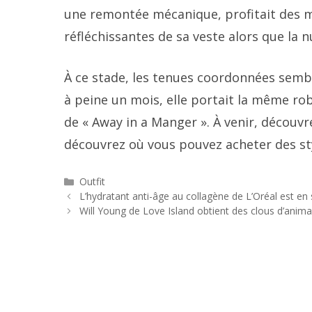
une remontée mécanique, profitait des m
réfléchissantes de sa veste alors que la 
À ce stade, les tenues coordonnées sembl
à peine un mois, elle portait la même ro
de « Away in a Manger ». À venir, découv
découvrez où vous pouvez acheter des sty
Catégories
Outfit
Navigation
L’hydratant anti-âge au collagène de L’Oréal est en
des
Will Young de Love Island obtient des clous d’anim
articles