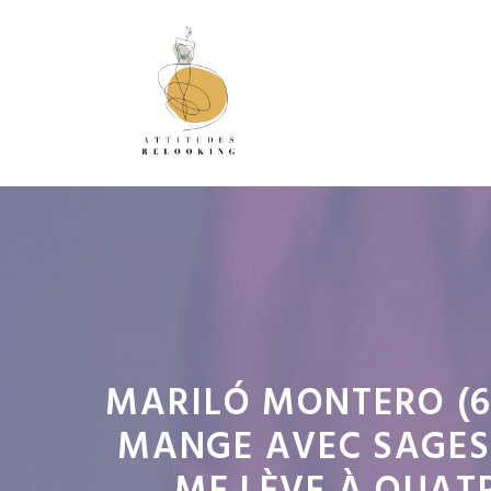
Aller
au
contenu
MARILÓ MONTERO (60
MANGE AVEC SAGESS