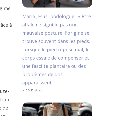
égime
María Jesús, podologue : « Être
affalé ne signifie pas une
râce à
mauvaise posture, l'origine se
trouve souvent dans les pieds.
Lorsque le pied repose mal, le
corps essaie de compenser et
une fasciite plantaire ou des
problèmes de dos
apparaissent.
7 août 2026
oute-
ation
e de