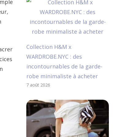
emple
eur,
n
Collection H&M x
acrer
WARDROBE.NYC : des
cices
incontournables de la garde-
on
robe minimaliste à acheter
7 août 2026