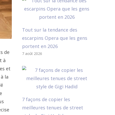
Tout sur la tendance des
escarpins Opera que les gens
portent en 2026
ts de
7 août 2026
t à
es et
à la
lé
e
7 façons de copier les
us
meilleures tenues de street
écise