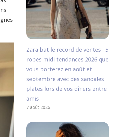
pas
ans
ignes
Zara bat le record de ventes : 5
robes midi tendances 2026 que
vous porterez en août et
septembre avec des sandales
plates lors de vos dîners entre
amis
7 août 2026