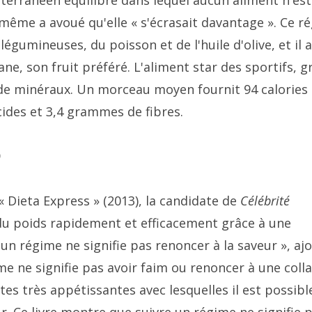
terranéen équilibré dans lequel aucun aliment n'est
le-même a avoué qu'elle « s'écrasait davantage ». Ce r
légumineuses, du poisson et de l'huile d'olive, et il a
 son fruit préféré. L'aliment star des sportifs, g
t de minéraux. Un morceau moyen fournit 94 calories
des et 3,4 grammes de fibres.
ó
 Dieta Express » (2013), la candidate de
Célébrité
du poids rapidement et efficacement grâce à une
 un régime ne signifie pas renoncer à la saveur », aj
gime ne signifie pas avoir faim ou renoncer à une coll
es très appétissantes avec lesquelles il est possibl