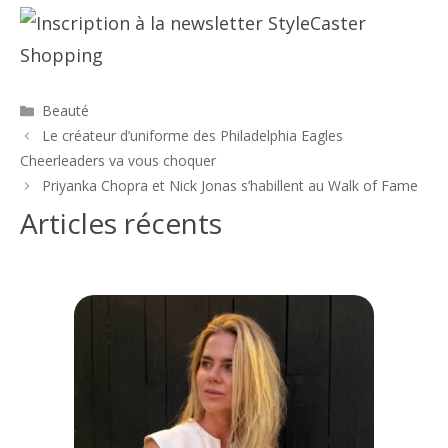
Catégories
Beauté
Navigation
Le créateur d’uniforme des Philadelphia Eagles
des
Cheerleaders va vous choquer
articles
Priyanka Chopra et Nick Jonas s’habillent au Walk of Fame
Articles récents